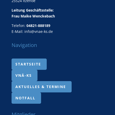
25524 Itzehoe
Leitung Geschäftsstelle:
Frau Maike Wenckebach
Telefon:
04821-888189
E-Mail:
info@vnae-ks.de
Navigation
STARTSEITE
VNÄ-KS
AKTUELLES & TERMINE
NOTFALL
Mitglieder